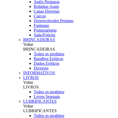
Anéis Penianos
Bolinhas Anais
Capas Diversas
Cuecas
Desenvolvedor Peniano
Fantasias
Pompoarismo
Sado/Fetiche
BRINCADEIRAS
Voltar
BRINCADEIRAS
Todos os produtos
Baralhos Eróticos
Dados Eróticos
Diversos
INFORMATIVOS
LIVROS
Voltar
LIVROS
Todos os produtos
Livros Sensuais
LUBRIFICANTES
Voltar
LUBRIFICANTES
Todos os produtos