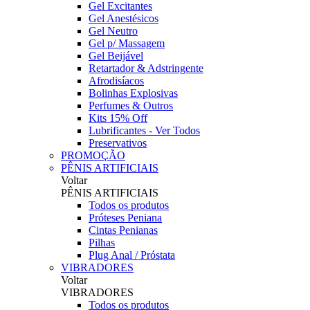
Gel Excitantes
Gel Anestésicos
Gel Neutro
Gel p/ Massagem
Gel Beijável
Retartador & Adstringente
Afrodisíacos
Bolinhas Explosivas
Perfumes & Outros
Kits 15% Off
Lubrificantes - Ver Todos
Preservativos
PROMOÇÃO
PÊNIS ARTIFICIAIS
Voltar
PÊNIS ARTIFICIAIS
Todos os produtos
Próteses Peniana
Cintas Penianas
Pilhas
Plug Anal / Próstata
VIBRADORES
Voltar
VIBRADORES
Todos os produtos