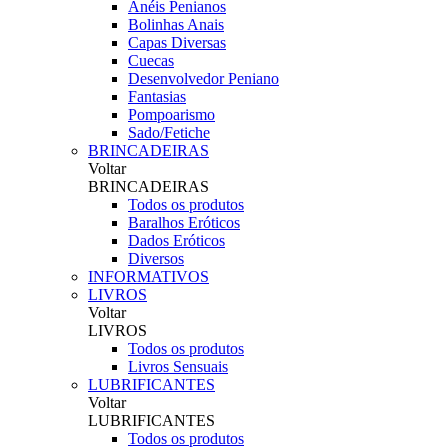
Anéis Penianos
Bolinhas Anais
Capas Diversas
Cuecas
Desenvolvedor Peniano
Fantasias
Pompoarismo
Sado/Fetiche
BRINCADEIRAS
Voltar
BRINCADEIRAS
Todos os produtos
Baralhos Eróticos
Dados Eróticos
Diversos
INFORMATIVOS
LIVROS
Voltar
LIVROS
Todos os produtos
Livros Sensuais
LUBRIFICANTES
Voltar
LUBRIFICANTES
Todos os produtos