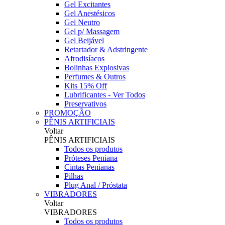
Gel Excitantes
Gel Anestésicos
Gel Neutro
Gel p/ Massagem
Gel Beijável
Retartador & Adstringente
Afrodisíacos
Bolinhas Explosivas
Perfumes & Outros
Kits 15% Off
Lubrificantes - Ver Todos
Preservativos
PROMOÇÃO
PÊNIS ARTIFICIAIS
Voltar
PÊNIS ARTIFICIAIS
Todos os produtos
Próteses Peniana
Cintas Penianas
Pilhas
Plug Anal / Próstata
VIBRADORES
Voltar
VIBRADORES
Todos os produtos