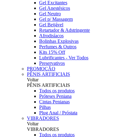
Gel Excitantes
Gel Anestésicos
Gel Neutro
Gel p/ Massagem
Gel Beijável
Retartador & Adstringente
Afrodisíacos
Bolinhas Explosivas
Perfumes & Outros
Kits 15% Off
Lubrificantes - Ver Todos
Preservativos
PROMOÇÃO
PÊNIS ARTIFICIAIS
Voltar
PÊNIS ARTIFICIAIS
Todos os produtos
Próteses Peniana
Cintas Penianas
Pilhas
Plug Anal / Próstata
VIBRADORES
Voltar
VIBRADORES
Todos os produtos