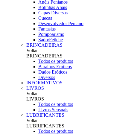
Anéis Penianos
Bolinhas Anais
Capas Diversas
Cuecas
Desenvolvedor Peniano
Fantasias
Pompoarismo
Sado/Fetiche
BRINCADEIRAS
Voltar
BRINCADEIRAS
Todos os produtos
Baralhos Eróticos
Dados Eróticos
Diversos
INFORMATIVOS
LIVROS
Voltar
LIVROS
Todos os produtos
Livros Sensuais
LUBRIFICANTES
Voltar
LUBRIFICANTES
Todos os produtos