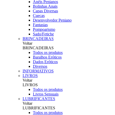
Anéis Penianos
Bolinhas Anais
Capas Diversas
Cuecas
Desenvolvedor Peniano
Fantasias
Pompoarismo
Sado/Fetiche
BRINCADEIRAS
Voltar
BRINCADEIRAS
Todos os produtos
Baralhos Eróticos
Dados Eróticos
Diversos
INFORMATIVOS
LIVROS
Voltar
LIVROS
Todos os produtos
Livros Sensuais
LUBRIFICANTES
Voltar
LUBRIFICANTES
Todos os produtos