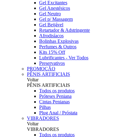
Gel Excitantes
Gel Anestésicos
Gel Neutro
Gel p/ Massagem
Gel Beijável
Retartador & Adstringente
Afrodisíacos
Bolinhas Explosivas
Perfumes & Outros
Kits 15% Off
Lubrificantes - Ver Todos
Preservativos
PROMOÇÃO
PÊNIS ARTIFICIAIS
Voltar
PÊNIS ARTIFICIAIS
Todos os produtos
Próteses Peniana
Cintas Penianas
Pilhas
Plug Anal / Próstata
VIBRADORES
Voltar
VIBRADORES
Todos os produtos