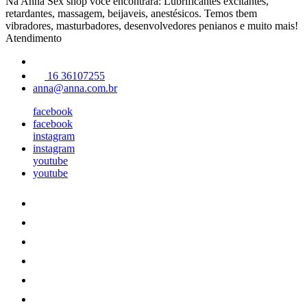
Na Anna Sex shop você encontrará: Lubrificantes excitantes,
retardantes, massagem, beijaveis, anestésicos. Temos tbem
vibradores, masturbadores, desenvolvedores penianos e muito mais!
Atendimento
16 36107255
anna@anna.com.br
facebook
facebook
instagram
instagram
youtube
youtube